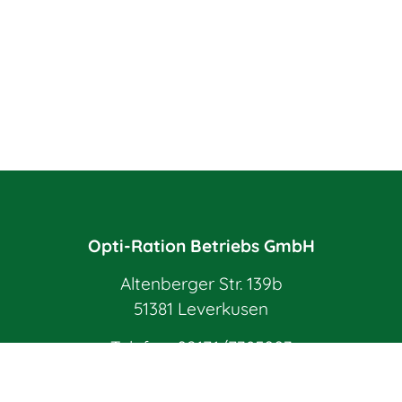
Opti-Ration Betriebs GmbH
Altenberger Str. 139b
51381 Leverkusen
Telefon:
02171/7385003
E-Mail:
info@opti-ration.de