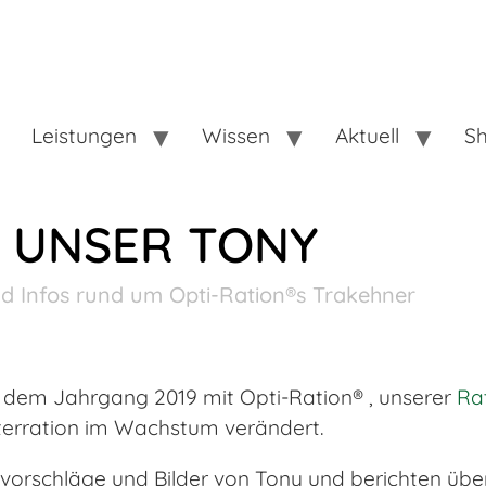
Leistungen
Wissen
Aktuell
S
UNSER TONY
d Infos rund um Opti-Ration®s Trakehner
s dem Jahrgang 2019 mit Opti-Ration® , unserer
Ra
utterration im Wachstum verändert.
nsvorschläge und Bilder von Tony und berichten über