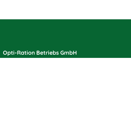
Opti-Ration Betriebs GmbH
Altenberger Str. 139b
51381 Leverkusen
Telefon:
02171/7385003
E-Mail:
info@opti-ration.de