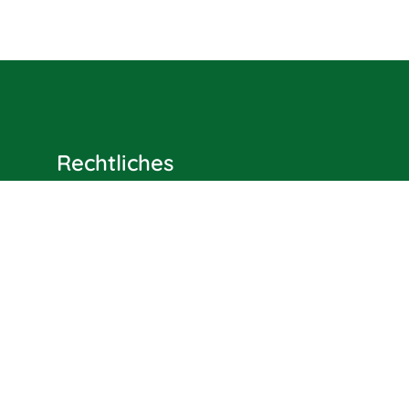
Rechtliches
Impressum
Datenschutz
AGB
Widerrufsbelehrung