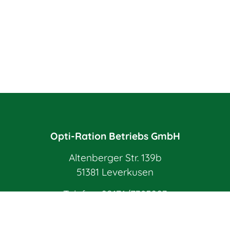
Opti-Ration Betriebs GmbH
Altenberger Str. 139b
51381 Leverkusen
Telefon:
02171/7385003
E-Mail:
info@opti-ration.de