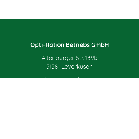
Opti-Ration Betriebs GmbH
Altenberger Str. 139b
51381 Leverkusen
Telefon:
02171/7385003
E-Mail:
info@opti-ration.de
Impressum
Datenschutz
AGB
Widerrufsbelehrung