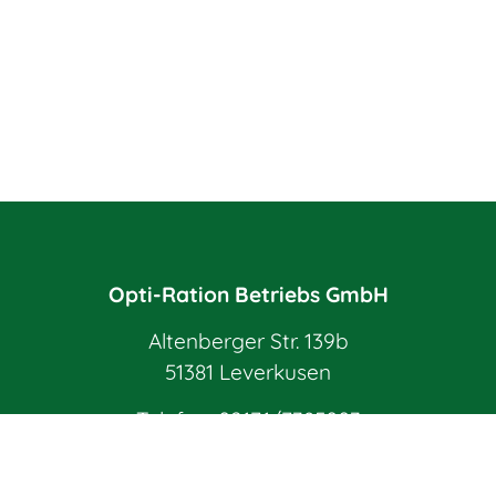
Opti-Ration Betriebs GmbH
Altenberger Str. 139b
51381 Leverkusen
Telefon:
02171/7385003
E-Mail:
info@opti-ration.de