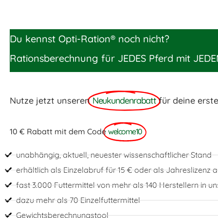
Du kennst Opti-Ration® noch nicht?
Rationsberechnung für JEDES Pferd mit JEDE
Nutze jetzt unseren
Neukundenrabatt
für deine erst
10 € Rabatt mit dem Code
welcome10
unabhängig, aktuell, neuester wissenschaftlicher Stand
erhältlich als Einzelabruf für 15 € oder als Jahreslizenz
fast 3.000 Futtermittel von mehr als 140 Herstellern in 
dazu mehr als 70 Einzelfuttermittel
Gewichtsberechnungstool