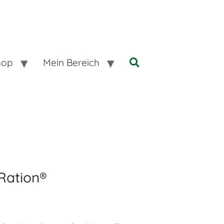
hop
Mein Bereich
Ration®