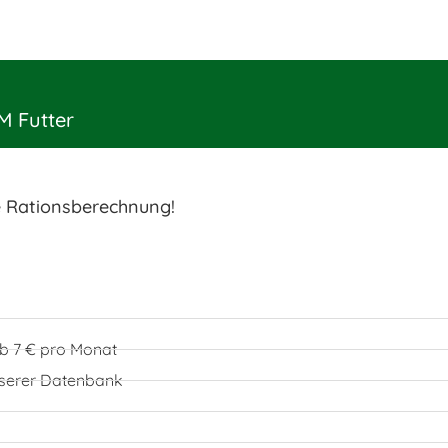
M Futter
e Rationsberechnung!
 ab 7 € pro Monat
unserer Datenbank