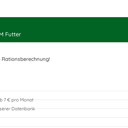
M Futter
e Rationsberechnung!
 ab 7 € pro Monat
unserer Datenbank