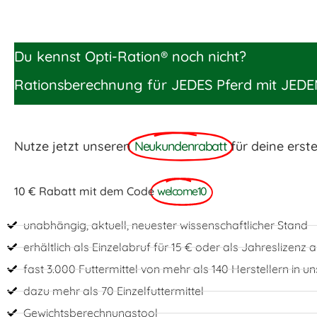
Du kennst Opti-Ration® noch nicht?
Rationsberechnung für JEDES Pferd mit JEDE
Nutze jetzt unseren
Neukundenrabatt
für deine erst
10 € Rabatt mit dem Code
welcome10
unabhängig, aktuell, neuester wissenschaftlicher Stand
erhältlich als Einzelabruf für 15 € oder als Jahreslizenz
fast 3.000 Futtermittel von mehr als 140 Herstellern in 
dazu mehr als 70 Einzelfuttermittel
Gewichtsberechnungstool