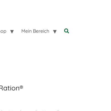
hop
Mein Bereich
Ration®