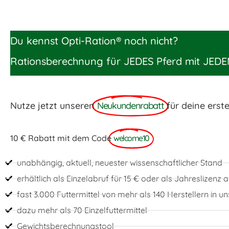
Du kennst Opti-Ration® noch nicht?
Rationsberechnung für JEDES Pferd mit JEDE
Nutze jetzt unseren
Neukundenrabatt
für deine erst
10 € Rabatt mit dem Code
welcome10
unabhängig, aktuell, neuester wissenschaftlicher Stand
erhältlich als Einzelabruf für 15 € oder als Jahreslizenz
fast 3.000 Futtermittel von mehr als 140 Herstellern in 
dazu mehr als 70 Einzelfuttermittel
Gewichtsberechnungstool