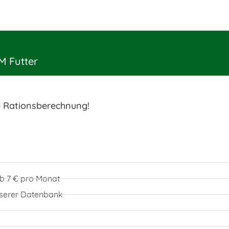
M Futter
e Rationsberechnung!
 ab 7 € pro Monat
unserer Datenbank