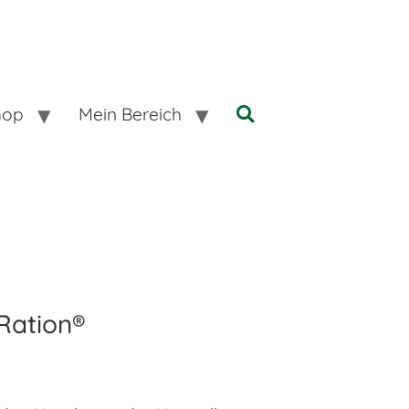
hop
Mein Bereich
Ration®