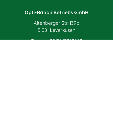
Opti-Ration Betriebs GmbH
Altenberger Str. 139b
51381 Leverkusen
Telefon:
02171/7385003
E-Mail:
info@opti-ration.de
Impressum
Datenschutz
AGB
Widerrufsbelehrung