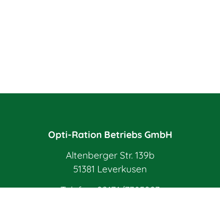
Opti-Ration Betriebs GmbH
Altenberger Str. 139b
51381 Leverkusen
Telefon:
02171/7385003
E-Mail:
info@opti-ration.de