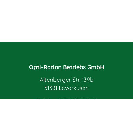
Opti-Ration Betriebs GmbH
Altenberger Str. 139b
51381 Leverkusen
Telefon:
02171/7385003
E-Mail:
info@opti-ration.de
Impressum