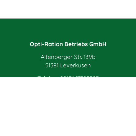
Opti-Ration Betriebs GmbH
Altenberger Str. 139b
51381 Leverkusen
Telefon:
02171/7385003
E-Mail:
info@opti-ration.de
Impressum
Datenschutz
AGB
Widerrufsbelehrung