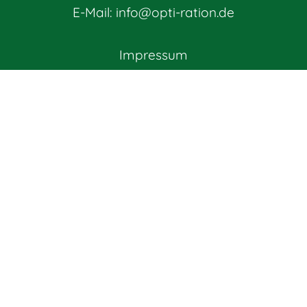
E-Mail:
info@opti-ration.de
Impressum
Datenschutz
AGB
Widerrufsbelehrung
Bei Proven Expert bewerten
IMMER AUF DEM
LAUFENDEN